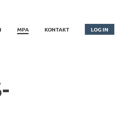
LOG IN
N
MPA
KONTAKT
­