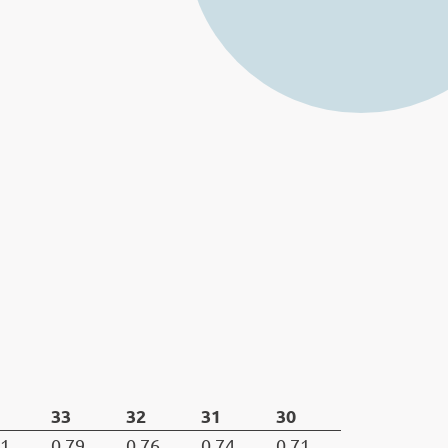
33
32
31
30
81
0.79
0.76
0.74
0.71