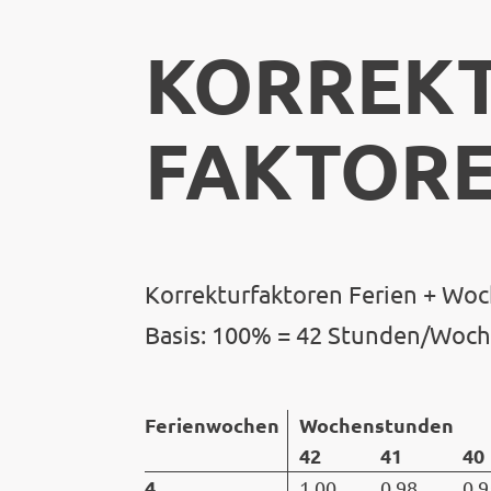
KORREKT
FAKTOR
Korrekturfaktoren Ferien + Wo
Basis: 100% = 42 Stunden/Woc
Ferienwochen
Wochenstunden
42
41
40
4
1.00
0.98
0.9