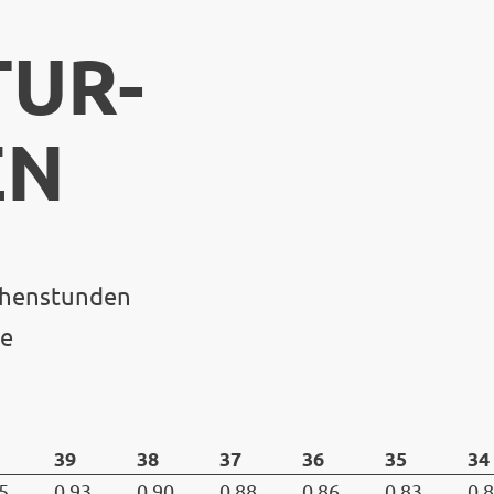
UR-
EN
chenstunden
he
39
38
37
36
35
34
5
0.93
0.90
0.88
0.86
0.83
0.